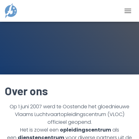
N
A
V
I
G
A
T
I
E
W
I
S
S
Over ons
E
L
E
Op 1 juni 2007 werd te Oostende het gloednieuwe
N
Vlaams Luchtvaartopleidingscentrum (VLOC)
officieel geopend.
Het is zowel een
opleidingscentrum
als
een
dienstencentrum
voor diverse partners uit de