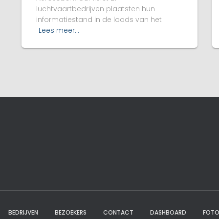
luchtvaartbedrijven plaatsten hun
informatiestand in de loods van het
Lees meer…
BEDRIJVEN
BEZOEKERS
CONTACT
DASHBOARD
FOTO