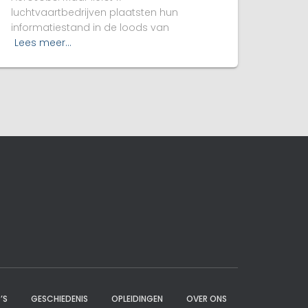
luchtvaartbedrijven plaatsten hun
informatiestand in de loods van
Lees meer…
’S
GESCHIEDENIS
OPLEIDINGEN
OVER ONS