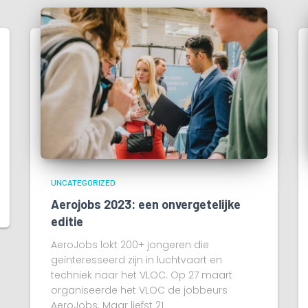
UNCATEGORIZED
Aerojobs 2023: een onvergetelijke
editie
AeroJobs lokt 200+ jongeren die
geïnteresseerd zijn in luchtvaart en
techniek naar het VLOC. Op 27 maart
organiseerde het VLOC de jobbeurs
AeroJobs. Maar liefst 21