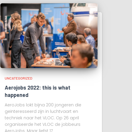
UNCATEGORIZED
Aerojobs 2022: this is what
happened
AeroJobs lokt bijna 200 jongeren die
geïnteresseerd zijn in luchtvaart en
techniek naar het VLOC. Op 26 april
organiseerde het VLOC de jobbeurs
AeroJobs. Maar liefst 17